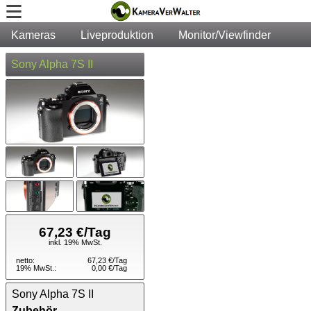
Kameras
Liveproduktion
Monitor/Viewfinder
Te
Sony Alpha 7S II
67,23 €/Tag
inkl. 19% MwSt.
netto:
67,23 €/Tag
19% MwSt.:
0,00 €/Tag
Sony Alpha 7S II
Zubehör