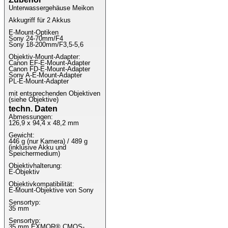
Unterwassergehäuse Meikon
Akkugriff für 2 Akkus
E-Mount-Optiken
Sony 24-70mm/F4
Sony 18-200mm/F3,5-5,6
Objektiv-Mount-Adapter:
Canon EF-E-Mount-Adapter
Canon FD-E-Mount-Adapter
Sony A-E-Mount-Adapter
PL-E-Mount-Adapter
mit entsprechenden Objektiven
(siehe Objektive)
techn. Daten
Abmessungen:
126,9 x 94,4 x 48,2 mm
Gewicht:
446 g (nur Kamera) / 489 g
(inklusive Akku und
Speichermedium)
Objektivhalterung:
E-Objektiv
Objektivkompatibilität:
E-Mount-Objektive von Sony
Sensortyp:
35 mm
Sensortyp:
35 mm EXMOR® CMOS-