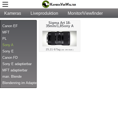
Kameras
Liveproduktion
Monitor/Viewfinder
Te
Sigma Art 18-
Canon EF
35mm/1,8Sony A
MFT
PL
Sony A
25,21 €/Tag
(inkl. 19% MwSt.)
Sony E
Canon FD
Sony E adaptierbar
MFT adaptierbar
man. Blende
Blendenring im Adapter