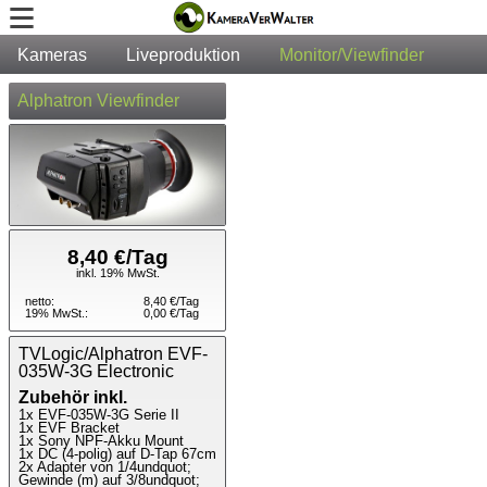
Kameras
Liveproduktion
Monitor/Viewfinder
Te
Alphatron Viewfinder
8,40 €/Tag
inkl. 19% MwSt.
netto:
8,40 €/Tag
19% MwSt.:
0,00 €/Tag
TVLogic/Alphatron EVF-
035W-3G Electronic
Zubehör inkl.
1x EVF-035W-3G Serie II
1x EVF Bracket
1x Sony NPF-Akku Mount
1x DC (4-polig) auf D-Tap 67cm
2x Adapter von 1/4undquot;
Gewinde (m) auf 3/8undquot;