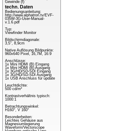
Gewinde (f)
techn. Daten
Bedienungsanleitung:
http://www.alphatron.tv/EVF-
035W-3G-User-Manual-
v.1.6.pdf
Typ:
Viewfinder Monitor
Bildschirmdiagonale:
3,5", 8,9cm
Native Auflösung Bildpunkte:
960x640 Pixel, 16,7M, 16:9
Anschlüsse:
1x Mini HDMI (B) Eingang
1x Mini HDMI (B) Ausgang
1x 3G/HD/SD-SDI Eingang
1x 3G/HD/SD-SDI Ausgang
1x USB Anschluss für update
Leuchtdichte:
500 cd/m²
Kontrastverhältnis typisch:
1000:1
Betrachtungswinkel:
H160°, V 160°
Besonderheiten:
Leichtes Gehäuse aus
Magnesiumlegierung
Waveform/Vectorscope
klappbare optische Lupe